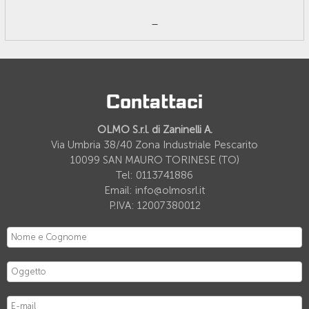
_
Contattaci
OLMO S.r.l. di Zaninelli A.
Via Umbria 38/40 Zona Industriale Pescarito
10099 SAN MAURO TORINESE (TO)
Tel: 0113741886
Email: info@olmosrl.it
P.IVA: 12007380012